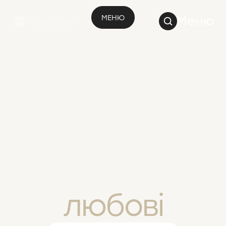
МЕНЮ
Меню
Створюємо
простір для
любові
Створюємо простір для любові