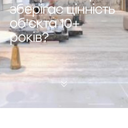
зберігає цінність
об'єкта 10+
років?