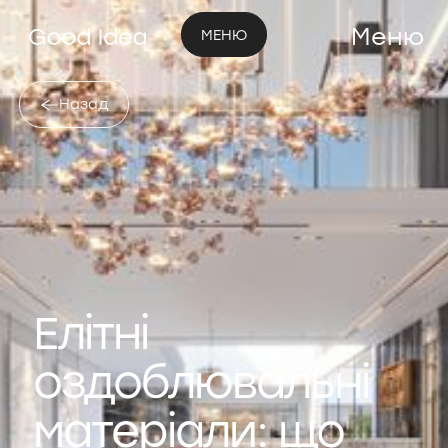
Меню
МЕНЮ
Назад
Елітні
оздоблювальні
матеріали: що