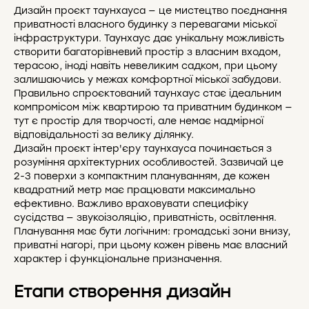
Дизайн проєкт таунхауса — це мистецтво поєднання
приватності власного будинку з перевагами міської
інфраструктури. Таунхаус дає унікальну можливість
створити багаторівневий простір з власним входом,
терасою, іноді навіть невеликим садком, при цьому
залишаючись у межах комфортної міської забудови.
Правильно спроєктований таунхаус стає ідеальним
компромісом між квартирою та приватним будинком —
тут є простір для творчості, але немає надмірної
відповідальності за велику ділянку.
Дизайн проєкт інтер'єру таунхауса починається з
розуміння архітектурних особливостей. Зазвичай це
2-3 поверхи з компактним плануванням, де кожен
квадратний метр має працювати максимально
ефективно. Важливо враховувати специфіку
сусідства — звукоізоляцію, приватність, освітлення.
Планування має бути логічним: громадські зони внизу,
приватні нагорі, при цьому кожен рівень має власний
характер і функціональне призначення.
Етапи створення дизайн