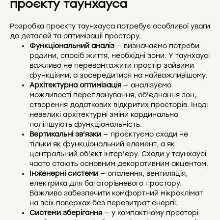
проєкту таунхауса
Розробка проєкту таунхауса потребує особливої уваги
до деталей та оптимізації простору.
Функціональний аналіз
— визначаємо потреби
родини, спосіб життя, необхідні зони. У таунхаусі
важливо не перевантажити простір зайвими
функціями, а зосередитися на найважливішому.
Архітектурна оптимізація
— аналізуємо
можливості перепланування, об'єднання зон,
створення додаткових відкритих просторів. Іноді
невеликі архітектурні зміни кардинально
поліпшують функціональність.
Вертикальні зв'язки
— проєктуємо сходи не
тільки як функціональний елемент, а як
центральний об'єкт інтер'єру. Сходи у таунхаусі
часто стають основним декоративним акцентом.
Інженерні системи
— опалення, вентиляція,
електрика для багаторівневого простору.
Важливо забезпечити комфортний мікроклімат
на всіх поверхах без перевитрат енергії.
Системи зберігання
— у компактному просторі