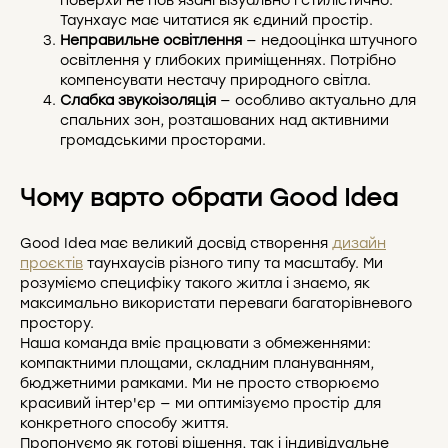
поверхи не пов'язані візуально і стилістично.
Таунхаус має читатися як єдиний простір.
Неправильне освітлення
— недооцінка штучного
освітлення у глибоких приміщеннях. Потрібно
компенсувати нестачу природного світла.
Слабка звукоізоляція
— особливо актуально для
спальних зон, розташованих над активними
громадськими просторами.
Чому варто обрати Good Idea
Good Idea має великий досвід створення
дизайн
проєктів
таунхаусів різного типу та масштабу. Ми
розуміємо специфіку такого житла і знаємо, як
максимально використати переваги багаторівневого
простору.
Наша команда вміє працювати з обмеженнями:
компактними площами, складним плануванням,
бюджетними рамками. Ми не просто створюємо
красивий інтер'єр — ми оптимізуємо простір для
конкретного способу життя.
Пропонуємо як готові рішення, так і індивідуальне