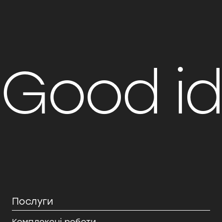
Good i
Послуги