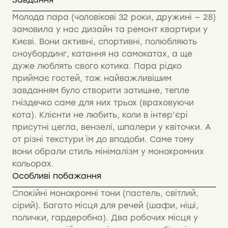
Молода пара (чоловікові 32 роки, дружині — 28)
замовила у нас дизайн та ремонт квартири у
Києві. Вони активні, спортивні, полюбляють
сноубординг, катання на самокатах, а ще
дуже люблять свого котика. Пара рідко
приймає гостей, тож найважливішим
завданням було створити затишне, тепле
гніздечко саме для них трьох (враховуючи
кота). Клієнти не любить, коли в інтер’єрі
присутні цегла, вензелі, шпалери у квіточки. А
от різні текстури їм до вподоби. Саме тому
вони обрали стиль мінімалізм у монохромних
кольорах.
Особливі побажання
Спокійні монохромні тони (пастель, світлий,
сірий). Багато місця для речей (шафи, ніші,
полички, гардеробна). Два робочих місця у