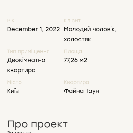
Рік
Клієнт
December 1, 2022
Молодий чоловік,
холостяк
Тип приміщення
Площа
Двокімнатна
77,26 м2
квартира
Місто
Квартира
Київ
Файна Таун
Про проект
Завдання