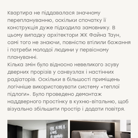
Квартира не піддавалася значному
переплануванню, оскільки спочатку її
конструкція дуже підходила замовнику. В
цьому випадку архітектори ЖК Файна Таун,
самі того не знаючи, повністю втілили бажання
і потреби молодої людини у первісному
плануванні.
Кілька змін було відносно невеликого зсуву
дверних прорізів у санвузлах і настінних
радіаторів. Оскільки в більшості приміщень
логічніше використовувати систему «теплої
підлоги». Було проведено демонтаж
наддверного простінку в кухню-вітальню, щоб
візуально збільшити простір і додати повітря.