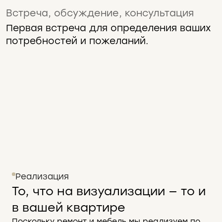
Встреча, обсуждение, консультация
Подробная встреча
Заключение договора
Приступаем к работе
Разработка концепции/мадборда
Утверждение концепции
Разработка планов
Выбор материалов, выезд в шоу-рум
Инженерная и отделочная
Оценки
Приглашение выпустить проект
Ознакомление со сметой
Первая встреча для определения ваших
документация
потребностей и пожеланий.
Реализация
То, что на визуализации — то и
в вашей квартире
Поскольку ремонт и мебель мы реализуем по