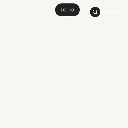
МЕНЮ
Меню
Перший
крок до
оселі мрії