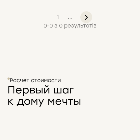
75 м2
1
...
0
-
0
з
0
результатів
Расчет стоимости
Первый шаг
к дому мечты