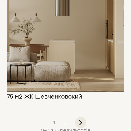
75 м2 ЖК Шевченковский
75 м2
1
...
0
-
0
з
0
результатів